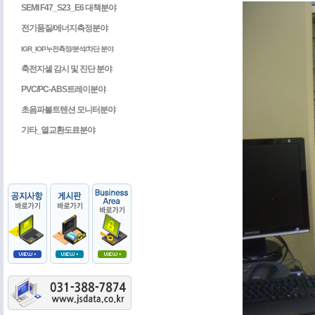
SEMI F47_S23_E6 대책분야
전기품질/에너지측정분야
IGR_IOP누전측정/분석/차단 분야
축전지셀 감시 및 진단 분야
PVC/PC-ABS트레이분야
초음파볼트텐션 모니터분야
기타_열교환도료분야