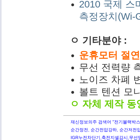
2010 국제
측정장치(Wi-G
ㅇ 기타분야 :
운휴모터 절연저
무선 전력량 측
노이즈 차폐 변
볼트 텐션 모니터(
ㅇ 자체 제작 동
재신정보의주 검색어 "전기블랙박스,PQ
순간정전, 순간전압강하, 순간저전압,
IGR누전차단기,축전지셀감시,무선망전