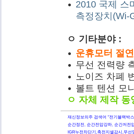
2010 국제
측정장치(Wi-G
ㅇ 기타분야 :
운휴모터 절연저
무선 전력량 측
노이즈 차폐 변
볼트 텐션 모니터(
ㅇ 자체 제작 동
재신정보의주 검색어 "전기블랙박스,PQ
순간정전, 순간전압강하, 순간저전압,
IGR누전차단기,축전지셀감시,무선망전