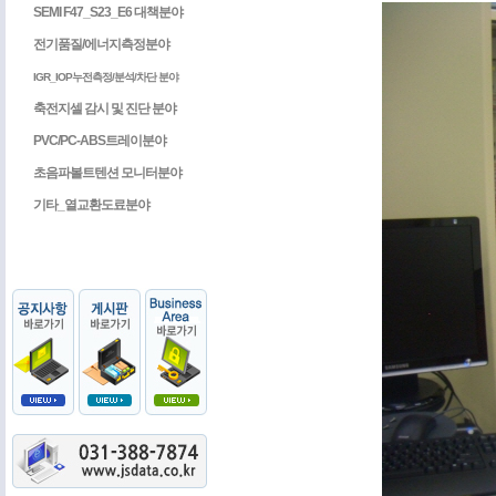
SEMI F47_S23_E6 대책분야
전기품질/에너지측정분야
IGR_IOP누전측정/분석/차단 분야
축전지셀 감시 및 진단 분야
PVC/PC-ABS트레이분야
초음파볼트텐션 모니터분야
기타_열교환도료분야