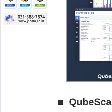
■ QubeSc