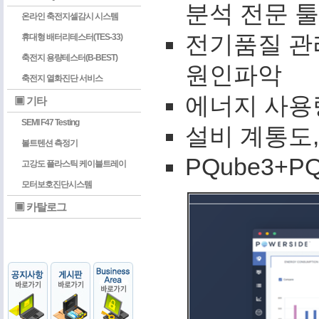
분석 전문 툴
온라인 축전지셀감시 시스템
전기품질 관
휴대형 배터리테스터(TES-33)
축전지 용량테스터(B-BEST)
원인파악
축전지 열화진단 서비스
에너지 사용
▣ 기타
SEMI F47 Testing
설비 계통도,
볼트텐션 측정기
PQube3+
고강도 플라스틱 케이블트레이
모터보호진단시스템
▣ 카탈로그