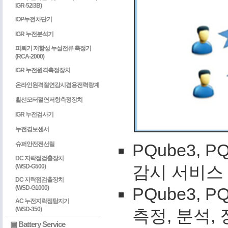
IGR-52i3B)
IOP누전차단기
IGR 누전분석기
피뢰기 저항성 누설전류 측정기
(RCA-2000)
IGR 누전원격측정장치
온라인원격절연감시겸용전력량계
활선모터절연저항측정장치
IGR 누전검사기
누전경보센서
PQube3,
슈퍼안전전선릴
DC 지락점검출장치
감시 서비스 (
(WSD-G500)
DC 지락점검출장치
PQube3,
(WSD-G1000)
AC 누전지락점탐지기
(WSD-350)
측정, 분석,
▣ Battery Service