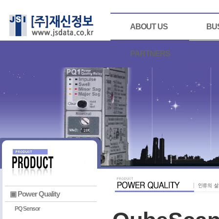
ABOUT US
BU
PARTNERS
▣ Power Quality
PQ Sensor