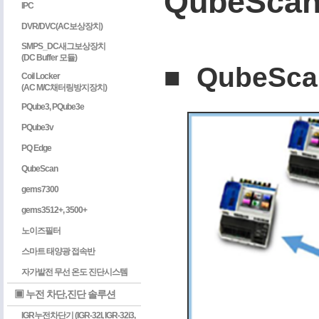
QubeSc
IPC
DVR/DVC(AC보상장치)
SMPS_DC새그보상장치
(DC Buffer 모듈)
■ QubeSc
Coil Locker
(AC M/C채터링방지장치)
PQube3, PQube3e
PQube3v
PQ Edge
QubeScan
gems7300
gems3512+, 3500+
노이즈필터
스마트 태양광 접속반
자가발전 무선 온도 진단시스템
▣ 누전 차단,진단 솔루션
IGR누전차단기 (IGR-32I, IGR-32i3,