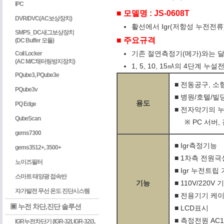
IPC
■ 모델명 : JS-0608T
DVR/DVC(AC보상장치)
활선에서 Igr(저항성 누전전류), 
SMPS_DC새그보상장치
■ 주요규격
(DC Buffer 모듈)
기존 절연측정기(메가)와는 
Coil Locker
(AC M/C채터링방지장치)
1, 5, 10, 15㎃의 4단계
PQube3, PQube3e
■ 전동공구, 
PQube3v
■ 병원/호텔/
용도
PQ Edge
■ 전자악기의 누
QubeScan
※ PC 서버,
gems7300
■ Igr측정기능
gems3512+, 3500+
■ 1차측 전원극
노이즈필터
■ Igr 누전트립
스마트 태양광 접속반
기능
■ 110V/220V
자가발전 무선 온도 진단시스템
■ 전용기기 케
▣ 누전 차단,진단 솔루션
■ LCD표시
■ 측정전원 AC11
IGR누전차단기 (IGR-32I, IGR-32i3,