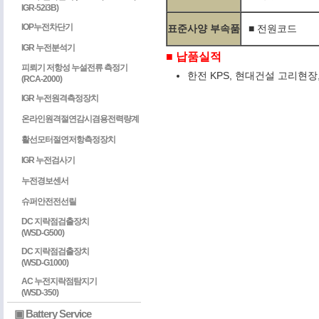
IGR-52i3B)
IOP누전차단기
표준사양 부속품
■ 전원코드
IGR 누전분석기
■ 납품실적
피뢰기 저항성 누설전류 측정기
한전 KPS, 현대건설 고리현장
(RCA-2000)
IGR 누전원격측정장치
온라인원격절연감시겸용전력량계
활선모터절연저항측정장치
IGR 누전검사기
누전경보센서
슈퍼안전전선릴
DC 지락점검출장치
(WSD-G500)
DC 지락점검출장치
(WSD-G1000)
AC 누전지락점탐지기
(WSD-350)
▣ Battery Service