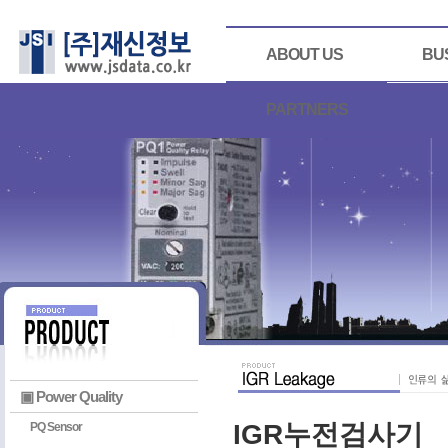
ABOUT US
BU
PARTNERS
▣ Power Quality
IGR누전검사기
PQ Sensor